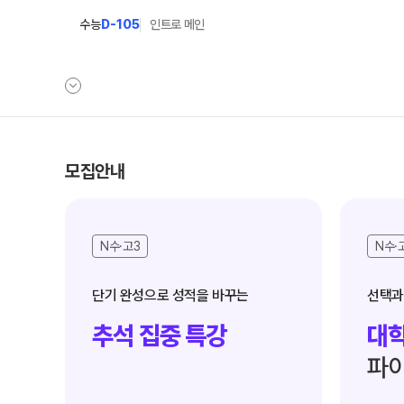
수능
D-105
인트로 메인
학원안내
단과 시간표
모집안내
원장 인사말
LIVE 단과 집단 
N수·고3
N수·
공지사항
고3·N수
8월 정규·특강 단과
학원 소개
9월 정규·특강 단과
N
바른공부 자습전용관 안내
추석 집중 특강
대학
추석 집중 특강
N
셔틀버스 안내
대학별 논술 파이널 특
파이
학원 시설
중3·고1·고2