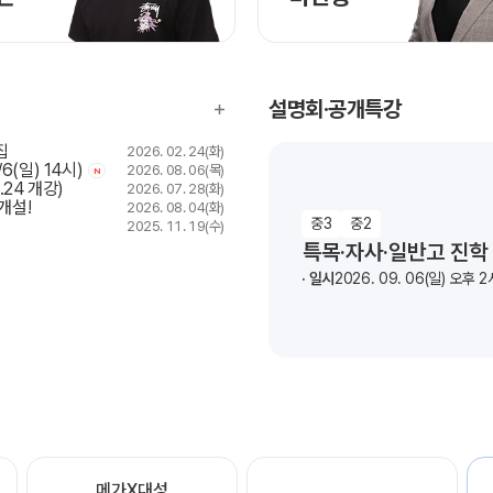
설명회·공개특강
집
2026. 02. 24(화)
6(일) 14시)
2026. 08. 06(목)
N
24 개강)
2026. 07. 28(화)
개설!
2026. 08. 04(화)
중3
중2
2025. 11. 19(수)
특목·자사·일반고 진학
일시
2026. 09. 06(일) 오후 2
메가X대성
