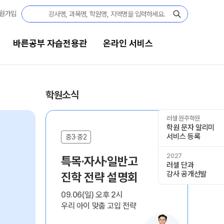
원가입
바른공부 자습전용관
온라인 서비스
공부 자습전용관
온라인 서비스
학원소식
부 자습전용관
재원생 온라인 서비스
러셀 원주학원
학원 문자 알리미
썸머스쿨
서비스 등록
모의고사 접수
중3·중2
현
재학생 정규반
2027
특목·자사·일반고

영
윈터스쿨
러셀 단과
N
강사 공개선발
진학 전략 설명회
대
N수 정규반
반수반
09.06(일) 오후 2시

08.
N
우리 아이 맞춤 고입 전략
지금
 콘텐츠