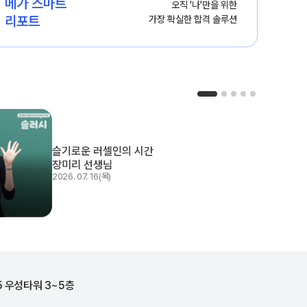
메가 스마트

오직 '나'만을 위한

리포트
가장 확실한 합격 솔루션
슬기로운 러셀인의 시간
장미리 선생님
2026. 07. 16(목)
5 우성타워 3~5층