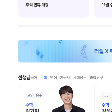
학원 상담
추석 연휴 개강
11월
썸머특강
온라인 상담
8~9월 중간고사 대비
방문상담예약
원장과 소통하기
설명회·공개특강
위치안내
선생님
국어
수학
영어
한국사
사회탐구
과학탐구
고3
N수
고3
수학
수학
김기현
김성