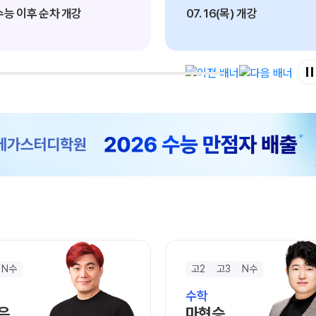
OMEG
 수능 이후 순차 개강
07. 16(목) 개강
한국사
전국 대
사회탐구
 강좌
N
메가X대
과학탐구
ALPHA
수학 아
통합사회
2026년
2026 
재원생 
메가패스
메가 스
실시간 질
N수
고2
고3
N수
2026
수학
은
마현승