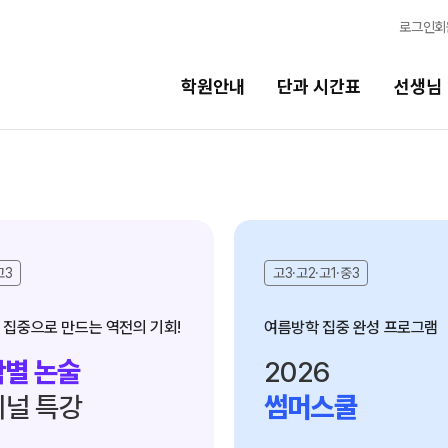
로그인
회
학원안내
단과 시간표
선생님
선생님
바른
학습 시스템
현장 단과 선생님
바른공
2026 
고3
고3·고2·고1·중3
선생님 커리큘럼
2027 
선생님
여름방학 집중 완성 프로그램
2027 
전체
2027 
별 논술
2026
국어
2027 
강
널 특강
썸머스쿨
N
수학
재원생
영어