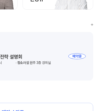
 전략 설명회
예약중
시
장소
러셀 원주 3층 강의실