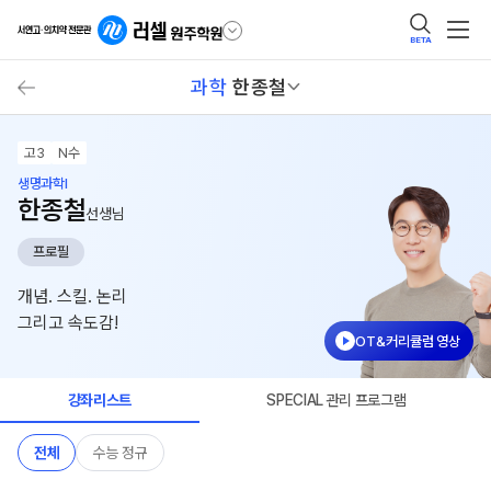
BETA
과학
한종철
고3
N수
생명과학I
한종철
선생님
프로필
개념. 스킬. 논리
그리고 속도감!
OT&커리큘럼 영상
강좌리스트
SPECIAL 관리 프로그램
전체
수능 정규