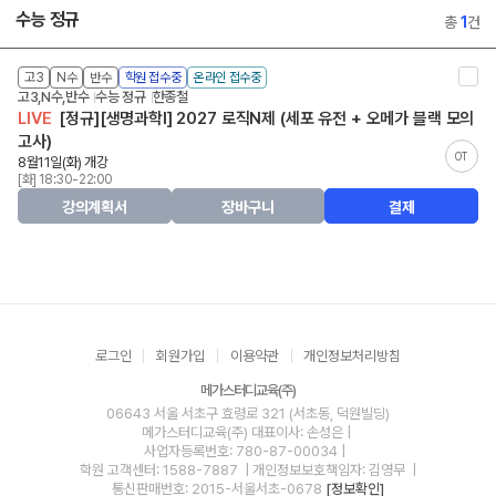
수능 정규
총
1
건
고3
N수
반수
학원 접수중
온라인 접수중
고3,N수,반수
수능 정규
한종철
LIVE
[정규][생명과학I] 2027 로직N제 (세포 유전 + 오메가 블랙 모의
고사)
OT
8월11일(화) 개강
[화] 18:30-22:00
강의계획서
장바구니
결제
로그인
회원가입
이용약관
개인정보처리방침
메가스터디교육(주)
06643 서울 서초구 효령로 321 (서초동, 덕원빌딩)
메가스터디교육(주)
대표이사: 손성은 |
사업자등록번호: 780-87-00034
|
학원 고객센터: 1588-7887
| 개인정보보호책임자: 김영무
|
통신판매번호: 2015-서울서초-0678
[정보확인]