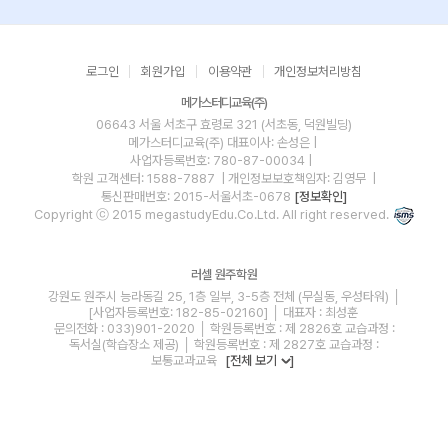
로그인
회원가입
이용약관
개인정보처리방침
메가스터디교육(주)
06643 서울 서초구 효령로 321 (서초동, 덕원빌딩)
메가스터디교육(주)
대표이사: 손성은 |
사업자등록번호: 780-87-00034
|
학원 고객센터: 1588-7887
| 개인정보보호책임자: 김영무
|
통신판매번호: 2015-서울서초-0678
[정보확인]
Copyright ⓒ 2015 megastudyEdu.Co.Ltd. All right reserved.
러셀 원주학원
강원도 원주시 능라동길 25, 1층 일부, 3-5층 전체 (무실동, 우성타워) │
[사업자등록번호: 182-85-02160] │ 대표자 : 최성훈
문의전화 : 033)901-2020 │ 학원등록번호 : 제 2826호 교습과정 :
독서실(학습장소 제공) │ 학원등록번호 : 제 2827호 교습과정 :
보통교과교육
[전체 보기
]
blog
youtube
insta