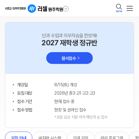
BETA
단과 수업과 의무자습을 한방에!
2027 재학생 정규반
원서접수
개강일
8/15(토) 개강
모집 대상
2026년 중3·고1·고2·고3
접수 기간
현재 접수 중
접수 방법
현장 및 온라인 접수
*모집 요강 지원 자격 해당자 순 접수
바자관 시스템
단과 강의
관리 프로그램
학
모집 안내