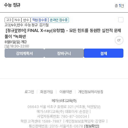
수능 정규
총
1
건
고3
N수
반수
학원 접수중
온라인 접수중
고3,N수,반수
수능 정규
김기철
[정규][영어] FINAL X-ray(유형별) - 모든 힌트를 동원한 실전적 문제
풀이 *녹화반
OT
8월9일(일) 개강
[일] 18:30-22:00
강의계획서
장바구니
결제
로그인
회원가입
이용약관
개인정보처리방침
메가스터디교육(주)
06643 서울 서초구 효령로 321 (서초동, 덕원빌딩)
메가스터디교육(주)
대표이사: 손성은 |
사업자등록번호: 780-87-00034
|
학원 고객센터: 1588-7887
| 개인정보보호책임자: 김영무
|
통신판매번호: 2015-서울서초-0678
[정보확인]