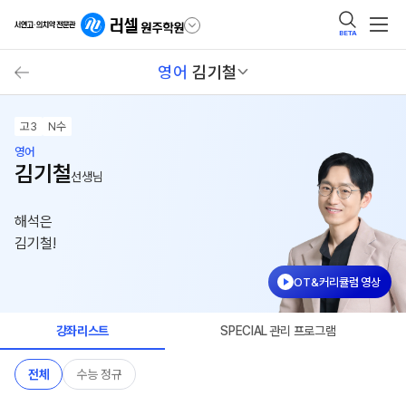
BETA
영어
김기철
고3
N수
영어
김기철
선생님
해석은
김기철!
OT&커리큘럼 영상
강좌리스트
SPECIAL 관리 프로그램
전체
수능 정규