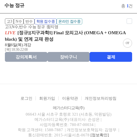
수능 정규
총
1
건
고3
N수
반수
학원 접수중
온라인 접수중
고3,N수,반수
수능 정규
함지영
LIVE
[정규][지구과학I] Final 모의고사 (OMEGA + OMEGA
black) 및 연계 교재 완성
OT
8월6일(목) 개강
[목] 18:30-22:00
강의계획서
장바구니
결제
로그인
회원가입
이용약관
개인정보처리방침
메가스터디교육(주)
06643 서울 서초구 효령로 321 (서초동, 덕원빌딩)
메가스터디교육(주)
대표이사: 손성은 |
사업자등록번호: 780-87-00034
|
학원 고객센터: 1588-7887
| 개인정보보호책임자: 김영무
|
통신판매번호: 2015-서울서초-0678
[정보확인]