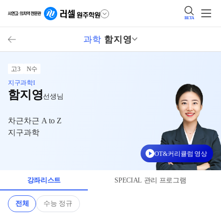
BETA
과학
함지영
고3
N수
지구과학I
함지영
선생님
차근차근 A to Z
지구과학
OT&커리큘럼 영상
강좌리스트
SPECIAL 관리 프로그램
전체
수능 정규