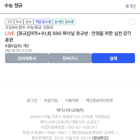
수능 정규
총
1
건
고3
N수
반수
학원 접수중
온라인 접수중
고3,N수,반수
수능 정규
신성규
LIVE
[정규][미적+수I,II] SSG 파이널 정규반 : 만점을 위한 실전 감각
훈련
8월8일(토) 개강
[토] 18:30-22:00
강의계획서
장바구니
결제
로그인
회원가입
이용약관
개인정보처리방침
메가스터디교육(주)
06643 서울 서초구 효령로 321 (서초동, 덕원빌딩)
메가스터디교육(주)
대표이사: 손성은 |
사업자등록번호: 780-87-00034
|
학원 고객센터: 1588-7887
| 개인정보보호책임자: 김영무
|
통신판매번호: 2015-서울서초-0678
[정보확인]