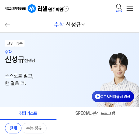
BETA
수학
신성규
고3
N수
수학
신성규
선생님
스스로를 믿고,
한 걸음 더.
OT&커리큘럼 영상
강좌리스트
SPECIAL 관리 프로그램
전체
수능 정규