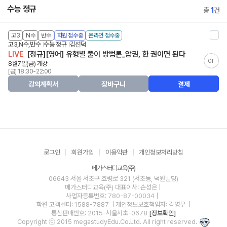
수능 정규
총
1
건
고3
N수
반수
학원 접수중
온라인 접수중
고3,N수,반수
수능 정규
김선덕
LIVE
[정규][영어] 유형별 풀이 방법론_압권, 한 권이면 된다
OT
8월7일(금) 개강
[금] 18:30-22:00
강의계획서
장바구니
결제
로그인
회원가입
이용약관
개인정보처리방침
메가스터디교육(주)
06643 서울 서초구 효령로 321 (서초동, 덕원빌딩)
메가스터디교육(주)
대표이사: 손성은 |
사업자등록번호: 780-87-00034
|
학원 고객센터: 1588-7887
| 개인정보보호책임자: 김영무
|
통신판매번호: 2015-서울서초-0678
[정보확인]
Copyright ⓒ 2015 megastudyEdu.Co.Ltd. All right reserved.