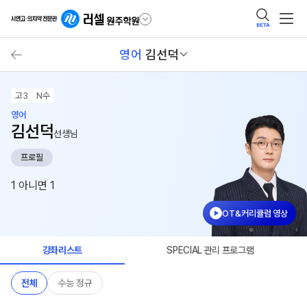
BETA
영어
김선덕
고3
N수
영어
김선덕
선생님
프로필
1 아니면 1
OT&커리큘럼 영상
강좌리스트
SPECIAL 관리 프로그램
전체
수능 정규