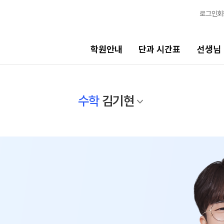
로그인
회
학원안내
단과 시간표
선생님
선생님
바른
수학
김기현
학습 시스템
현장 단과 선생님
바른공
2026 
선생님 커리큘럼
2027 
선생님
2027 
전체
2027 
국어
2027 
강
N
수학
재원생
영어