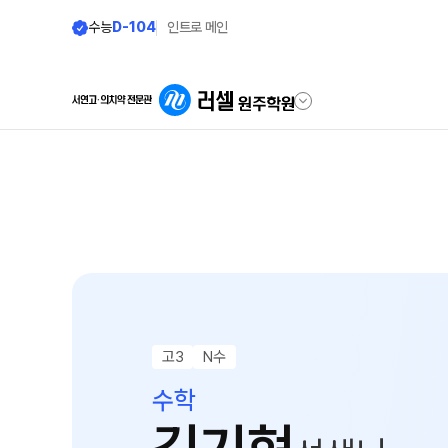
수능
D-104
인트로 메인
학원안내
단과 시간표
원장 인사말
LIVE 단과 집단 
공지사항
고3·N수
8월 정규·특강 단과
학원 소개
9월 정규·특강 단과
N
바른공부 자습전용관 안내
고3
N수
추석 집중 특강
N
셔틀버스 안내
수학
대학별 논술 파이널 특
학원 시설
중3·고1·고2