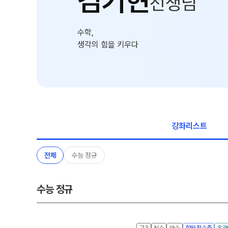
김기현
선생님
학원 상담
썸머특강
온라인 상담
8~9월 중간고사 대비
수학,
방문상담예약
생각의 힘을 키우다
원장과 소통하기
설명회·공개특강
위치안내
강좌리스트
전체
수능 정규
수능 정규
고3
N수
반수
학원 접수중
온라