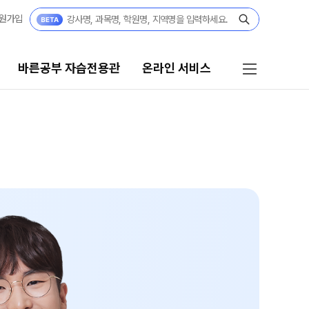
원가입
바른공부 자습전용관
온라인 서비스
공부 자습전용관
온라인 서비스
부 자습전용관
재원생 온라인 서비스
썸머스쿨
모의고사 접수
재학생 정규반
윈터스쿨
N
N수 정규반
반수반
N
 콘텐츠