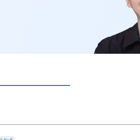
OMEG
한국사
전국 대
사회탐구
 강좌
N
메가X대
과학탐구
ALPHA
수학 아
통합사회
2026년
2026 
재원생 
메가패스
메가 스
실시간 질
2026
인 접수중