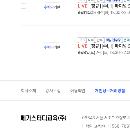
LIVE
[정규][수I,II] 파이널
수학
김기현
8월11일(화) 개강
[화] 18:30-22:
고3
N수
반수
학원 접수중
온라
LIVE
[정규][수I,II] 파이널
수학
김기현
8월8일(토) 개강
[토] 18:30-22:0
회사소개
강사모집
이용약관
개인정보처리방침
06643 서울 서초구 효령로 3
|
학원 고객센터: 1588-788