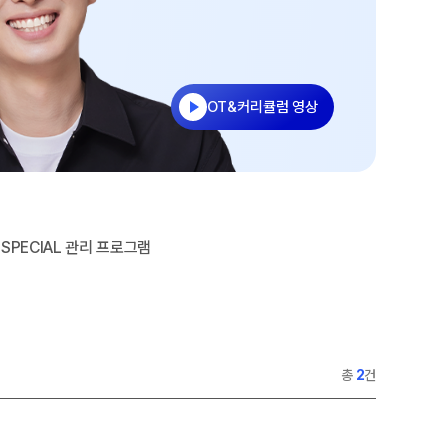
A 모의고사
단위 실전 모의고사
성 더 프리미엄 모의고사
 모의고사
OT&커리큘럼 영상
이젠
·과학 학평 대비
 모의고사 일정
수능 적중 문항
SPECIAL 관리 프로그램
특별 혜택
 특별 지원
마트 리포트
문답변 앱 QUBE
총
2
건
 입시 결과