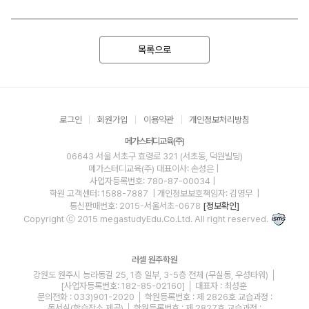
목록으로
로그인
회원가입
이용약관
개인정보처리방침
메가스터디교육(주)
06643 서울 서초구 효령로 321 (서초동, 덕원빌딩)
메가스터디교육(주)
대표이사: 손성은 |
사업자등록번호: 780-87-00034
|
학원 고객센터: 1588-7887
| 개인정보보호책임자: 김영무
|
통신판매번호: 2015-서울서초-0678
[정보확인]
Copyright ⓒ 2015 megastudyEdu.Co.Ltd. All right reserved.
러셀 원주학원
강원도 원주시 능라동길 25, 1층 일부, 3-5층 전체 (무실동, 우성타워) │
[사업자등록번호: 182-85-02160] │ 대표자 : 최성훈
문의전화 : 033)901-2020 │ 학원등록번호 : 제 2826호 교습과정 :
독서실(학습장소 제공) │ 학원등록번호 : 제 2827호 교습과정 :