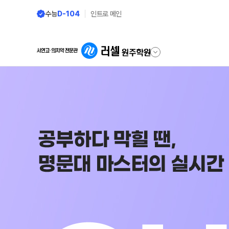
수능
D-104
인트로 메인