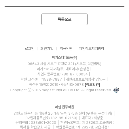
목록으로
로그인
회원가입
이용약관
개인정보처리방침
메가스터디교육(주)
06643 서울 서초구 효령로 321 (서초동, 덕원빌딩)
메가스터디교육(주)
대표이사: 손성은 |
사업자등록번호: 780-87-00034
|
학원 고객센터: 1588-7887
| 개인정보보호책임자: 김영무
|
통신판매번호: 2015-서울서초-0678
[정보확인]
Copyright ⓒ 2015 megastudyEdu.Co.Ltd. All right reserved.
러셀 원주학원
강원도 원주시 능라동길 25, 1층 일부, 3-5층 전체 (무실동, 우성타워) │
[사업자등록번호: 182-85-02160] │ 대표자 : 최성훈
문의전화 : 033)901-2020 │ 학원등록번호 : 제 2826호 교습과정 :
독서실(학습장소 제공) │ 학원등록번호 : 제 2827호 교습과정 :