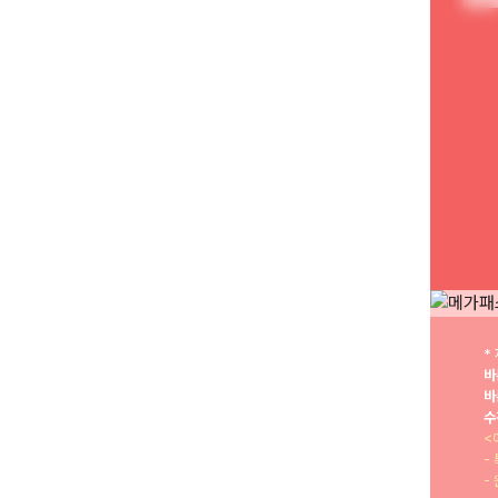
*
바
바
수
<
-
-