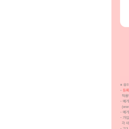
※ 유
-
등록
적용
- 메
(ww
- 메
- 가입
각 
- 고