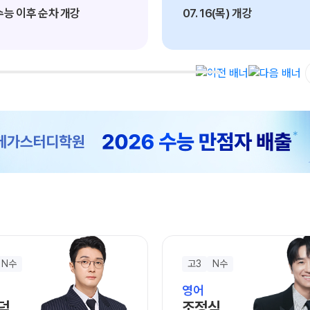
OMEG
 수능 이후 순차 개강
07. 16(목) 개강
한국사
전국 대
사회탐구
 강좌
N
메가X대
과학탐구
ALPHA
수학 아
통합사회
2026년
2026 
재원생 
메가패스
메가 스
실시간 질
N수
고3
N수
2026
영어
덕
조정식