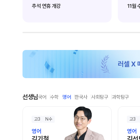
학원 상담
추석 연휴 개강
11월
썸머특강
온라인 상담
8~9월 중간고사 대비
방문상담예약
원장과 소통하기
설명회·공개특강
위치안내
선생님
국어
수학
영어
한국사
사회탐구
과학탐구
고3
N수
고3
영어
영어
김기철
김선