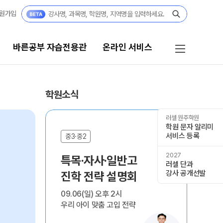
원가입
바른공부 자습전용관
온라인 서비스
공부 자습전용관
온라인 서비스
학원소식
부 자습전용관
재원생 온라인 서비스
러셀 원주학원
학원 문자 알리미
썸머스쿨
서비스 등록
모의고사 접수
중3·중2
현
재학생 정규반
2027
특목·자사·일반고

영
윈터스쿨
러셀 단과
N
강사 공개선발
진학 전략 설명회
대
N수 정규반
반수반
09.06(일) 오후 2시

08.
N
우리 아이 맞춤 고입 전략
지금
 콘텐츠