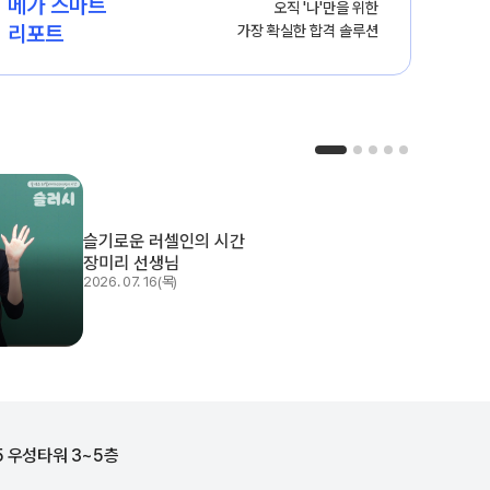
메가 스마트

오직 '나'만을 위한

리포트
가장 확실한 합격 솔루션
슬기로운 러셀인의 시간
장미리 선생님
2026. 07. 16(목)
5 우성타워 3~5층