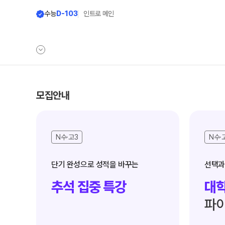
수능
D-103
인트로 메인
학원안내
단과 시간표
모집안내
원장 인사말
LIVE 단과 집단 
N수·고3
N수·
공지사항
고3·N수
8월 정규·특강 단과
학원 소개
9월 정규·특강 단과
N
바른공부 자습전용관 안내
추석 집중 특강
대학
추석 집중 특강
N
셔틀버스 안내
대학별 논술 파이널 특
파이
학원 시설
중3·고1·고2