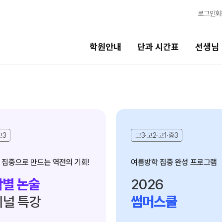
로그인
회
학원안내
단과 시간표
선생님
선생님
바른
학습 시스템
현장 단과 선생님
바른공
2026 
고3
고3·고2·고1·중3
선생님 커리큘럼
2027 
선생님
여름방학 집중 완성 프로그램
2027 
전체
2027 
별 논술
2026
국어
2027 
강
널 특강
썸머스쿨
N
수학
재원생
영어