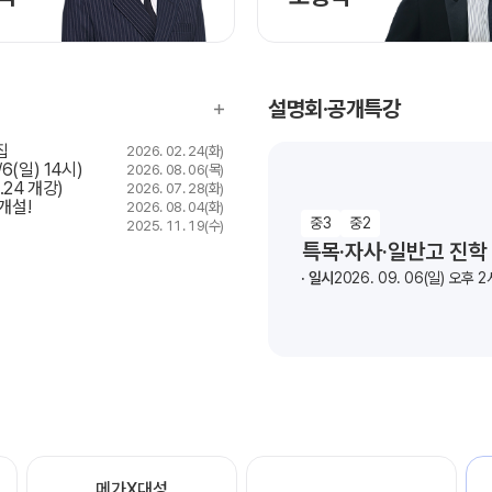
설명회·공개특강
집
2026. 02. 24(화)
6(일) 14시)
2026. 08. 06(목)
24 개강)
2026. 07. 28(화)
개설!
2026. 08. 04(화)
중3
중2
2025. 11. 19(수)
특목·자사·일반고 진학
일시
2026. 09. 06(일) 오후 2
메가X대성
