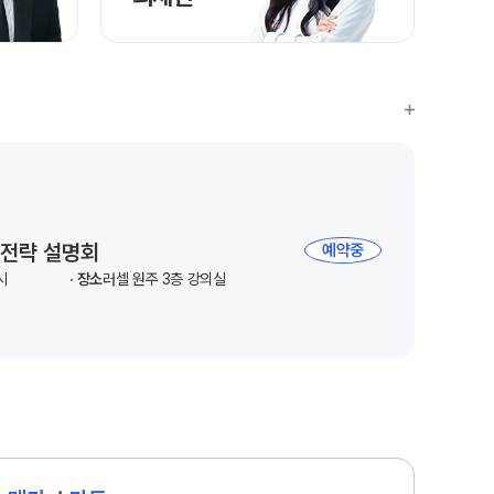
 전략 설명회
예약중
시
장소
러셀 원주 3층 강의실