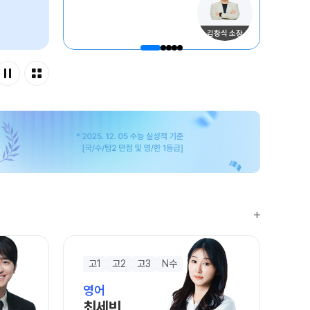
A 모의고사
단위 실전 모의고사
김창식 소장
성 더 프리미엄 모의고사
 모의고사
이젠
·과학 학평 대비
 모의고사 일정
수능 적중 문항
특별 혜택
 특별 지원
마트 리포트
문답변 앱 QUBE
고1
고2
고3
N수
 입시 결과
영어
최세빈