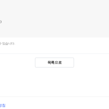
OMEGA 
한국사
전국 대단
사회탐구
비 강좌
N
메가X대성
과학탐구
)
ALPHA 
수학 아이
통합사회·
수 있습니다.
2026년 
2026 수능
목록으로
재원생 특
메가패스 
메가 스마
실시간 질문
2026 입
방침