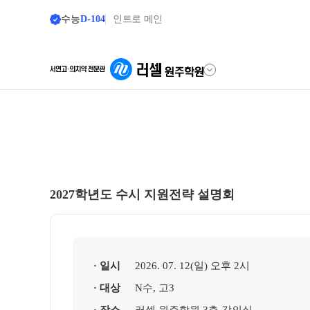
수능
D-104
인트로 메인
학원안내
단과 시간표
원장 인사말
LIVE 단과 집단
공지사항
고3·N수
2027학년도 수시 지원전략 설명회
8월 정규·특강 단과
학원 소개
9월 정규·특강 단과
바른공부 자습전용관 안내
추석 집중 특강
N
셔틀버스 안내
· 일시
2026. 07. 12(일) 오후 2시
대학별 논술 파이널
· 대상
N수, 고3
학원 시설
중3·고1·고2