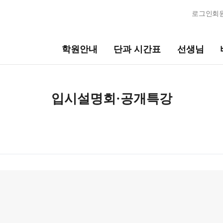
로그인
회
학원안내
단과 시간표
선생님
선생님
바른공
입시설명회·공개특강
 학습 시스템
현장 단과 선생님
바른공부
2026 썸머
선생님 커리큘럼
2027 재
선생님
2027 윈터
N
전체
2027 N수
국어
2027 반수
 특강
N
수학
재원생 
영어