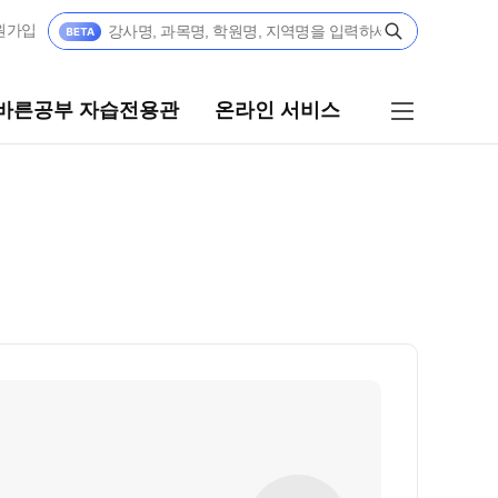
원가입
바른공부 자습전용관
온라인 서비스
부 자습전용관
온라인 서비스
 자습전용관
재원생 온라인 서비스
스쿨
모의고사 접수
학생 정규반
스쿨
N
 정규반
반
N
콘텐츠