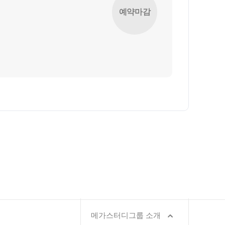
모의고사
예약마감
위 실전 모의고사
 더 프리미엄 모의고사
모의고사
젠
과학 학평 대비
모의고사 일정
 적중 문항
별 혜택
특별 지원
트 리포트
답변 앱 QUBE
시 결과
메가스터디그룹 소개