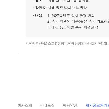
· 장소
러셀 원주학원 3층 강의실
학원 상담
썸머특강
· 강연자
러셀 원주 박지만 부원장
온라인 상담
8~9월 중간고사 대
· 내용
1. 2027학년도 입시 환경 변화
방문상담예약
2. 수시 지원의 기준(좋은 수시 카드란?
원장과 소통하기
3. 내신 등급대별 수시 지원전략
설명회·공개특강
※ 예약은 선착순으로 진행되며, 예약 상황에 따라 조기 마감될 
위치안내
회사소개
강사모집
이용약관
개인정보처리