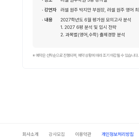
· 장소
러셀 원주학원 3층 강의실
학원 상담
썸머특강
· 강연자
러셀 원주 박지만 부원장, 러셀 원주 영어 
온라인 상담
8~9월 중간고사 대비
· 내용
2027학년도 6월 평가원 모의고사 분석
방문상담예약
1. 2027 6평 분석 및 입시 전략
원장과 소통하기
2. 과목별(영어,수학) 출제경향 분석
설명회·공개특강
※ 예약은 선착순으로 진행되며, 예약 상황에 따라 조기 마감될 수 있습니다.
위치안내
회사소개
강사모집
이용약관
개인정보처리방침