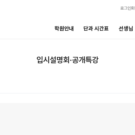
로그인
회
학원안내
단과 시간표
선생님
선생님
바른
입시설명회·공개특강
학습 시스템
현장 단과 선생님
바른공
2026 
선생님 커리큘럼
2027 
선생님
2027 
전체
2027 
국어
2027 
강
N
수학
재원생
영어