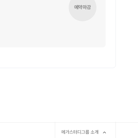
A 모의고사
예약마감
단위 실전 모의고사
성 더 프리미엄 모의고사
 모의고사
이젠
·과학 학평 대비
 모의고사 일정
수능 적중 문항
특별 혜택
 특별 지원
마트 리포트
문답변 앱 QUBE
 입시 결과
메가스터디그룹 소개