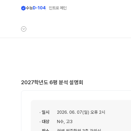
수능
D-104
인트로 메인
학원안내
단과 시간표
원장 인사말
LIVE 단과 집단 
공지사항
고3·N수
2027학년도 6평 분석 설명회
8월 정규·특강 단과
학원 소개
9월 정규·특강 단과
N
바른공부 자습전용관 안내
추석 집중 특강
N
셔틀버스 안내
· 일시
2026. 06. 07(일) 오후 2시
대학별 논술 파이널 특
· 대상
N수, 고3
학원 시설
중3·고1·고2