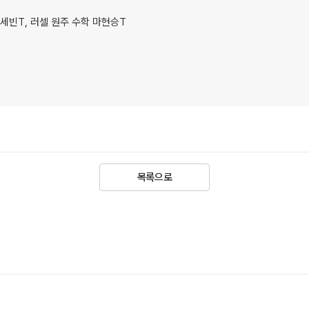
OMEG
한국사
최세빈T, 러셀 원주 수학 마현승T
전국 대
사회탐구
 강좌
N
메가X대
과학탐구
ALPHA
수학 아
통합사회
2026년
2026 
목록으로
재원생 
메가패스
메가 스
실시간 질
2026