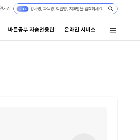
원가입
바른공부 자습전용관
온라인 서비스
공부 자습전용관
온라인 서비스
부 자습전용관
재원생 온라인 서비스
썸머스쿨
모의고사 접수
재학생 정규반
윈터스쿨
N
N수 정규반
반수반
N
 콘텐츠